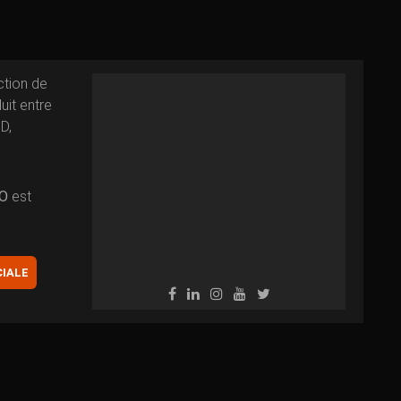
tion de
uit entre
D,
O
est
IALE