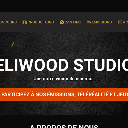
CONCOURS
PRODUCTIONS
CASTING
ÉMISSIONS
AC
ELIWOOD STUDI
Une autre vision du cinéma...
PARTICIPEZ À NOS ÉMISSIONS, TÉLÉRÉALITÉ ET JEU