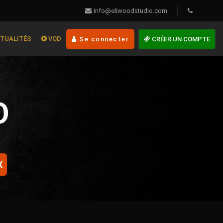
info@eliwoodstudio.com
TUALITÉS
VOD
Se connecter
CRÉER UN COMPTE
O
X