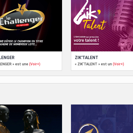
LENGER
ZIK'TALENT
LENGER » est une
(Voir+)
« ZIK’TALENT » est un
(Voir+)