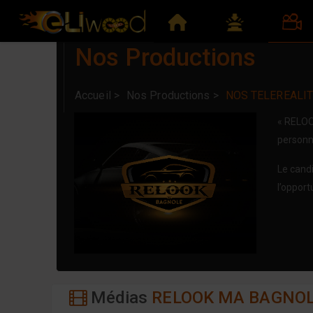
Nos Productions
Accueil >
Nos Productions >
NOS TELEREALI
« RELOO
personne
Le candi
l’opport
Médias
RELOOK MA BAGNO