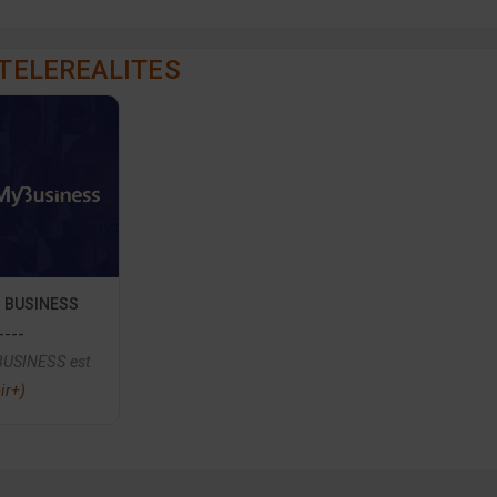
TELEREALITES
 BUSINESS
----
USINESS est
ir+)