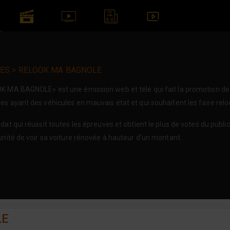
TES > RELOOK MA BAGNOLE
K MA BAGNOLE» est une émission web et télé qui fait la promotion de 
s ayant des véhicules en mauvais état et qui souhaitent les faire relo
dat qui réussit toutes les épreuves et obtient le plus de votes du publi
unité de voir sa voiture rénovée à hauteur d’un montant.
LE